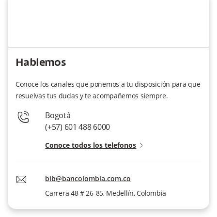
Hablemos
Conoce los canales que ponemos a tu disposición para que
resuelvas tus dudas y te acompañemos siempre.
phone-contact
Bogotá
(+57) 601 488 6000
Conoce todos los telefonos
angle-right-small
mail
bib@bancolombia.com.co
Carrera 48 # 26-85, Medellín, Colombia