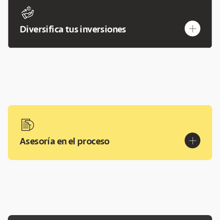
hand-investment
plus
Diversifica tus inversiones
hand-holding-document
plus
Asesoría en el proceso