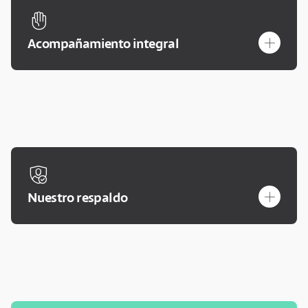
hand-holding
plus
Acompañamiento integral
shield-user
plus
Nuestro respaldo