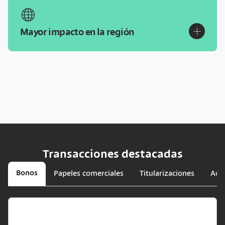
globe
plus
Mayor impacto en la región
Transacciones destacadas
Bonos
Papeles comerciales
Titularizaciones
Acc